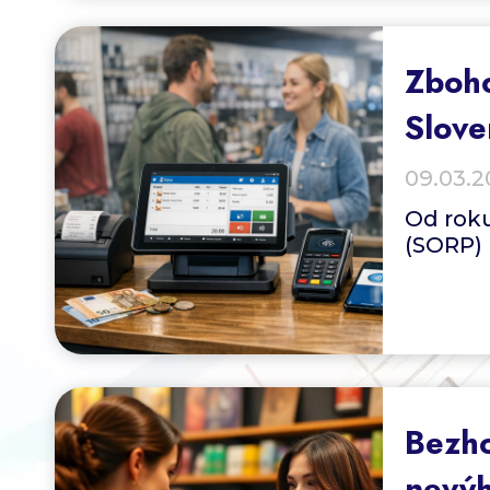
Zboho
Slove
09.03.2
Od roku
(SORP) 
Bezho
nevýh