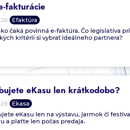
e-fakturácie
026
Efaktúra
ko čaká povinná e-faktúra. Čo legislatíva pr
kých kritérií si vybrať ideálneho partnera?
bujete eKasu len krátkodobo?
026
Ekasa
jete eKasu len na výstavu, jarmok či festi
u a plaťte len počas predaja.