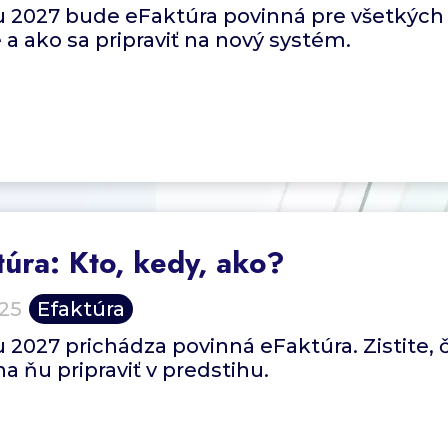
 2027 bude eFaktúra povinná pre všetkých po
 a ako sa pripraviť na nový systém.
túra: Kto, kedy, ako?
025
Efaktúra
 2027 prichádza povinná eFaktúra. Zistite, č
na ňu pripraviť v predstihu.