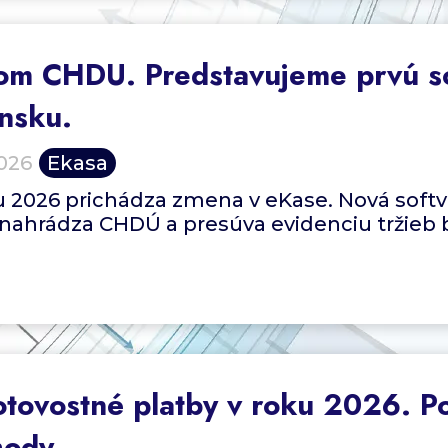
m CHDU. Predstavujeme prvú so
nsku.
026
Ekasa
 2026 prichádza zmena v eKase. Nová softv
nahrádza CHDÚ a presúva evidenciu tržieb
tovostné platby v roku 2026. Po
ody.