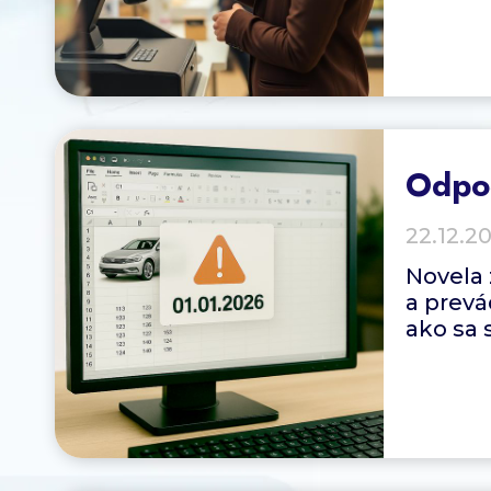
Odpoč
22.12.2
Novela
a prevá
ako sa 