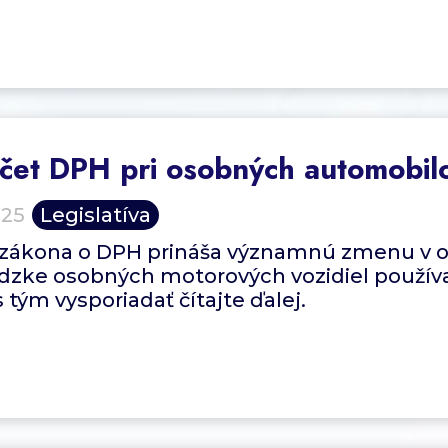
et DPH pri osobných automobil
025
Legislatíva
 zákona o DPH prináša významnú zmenu v o
dzke osobných motorových vozidiel použív
s tým vysporiadať čítajte ďalej.