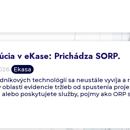
úcia v eKase: Prichádza SORP.
026
Ekasa
dnikových technológií sa neustále vyvíja a 
 oblasti evidencie tržieb od spustenia pro
alebo poskytujete služby, pojmy ako ORP 
edia dostáva novinka ? SORP (Softvérová on