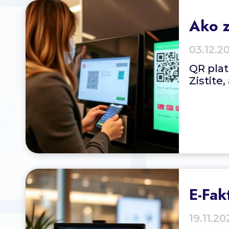
Ako 
03.12.2
QR plat
Zistite
E-Fak
19.11.20