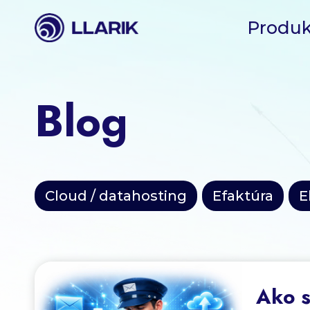
Produk
Blog
Cloud / datahosting
Efaktúra
E
Ako s