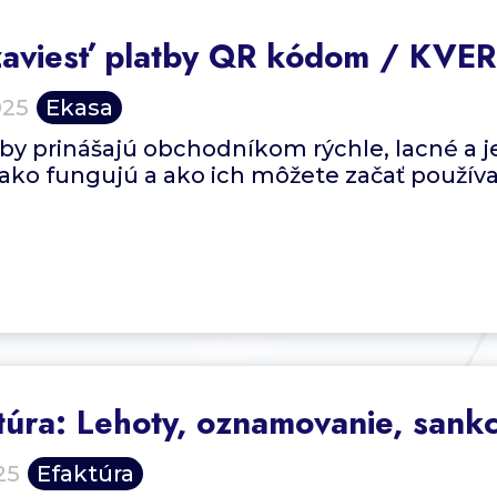
zaviesť platby QR kódom / KV
025
Ekasa
by prinášajú obchodníkom rýchle, lacné a 
, ako fungujú a ako ich môžete začať používa
túra: Lehoty, oznamovanie, sankc
25
Efaktúra