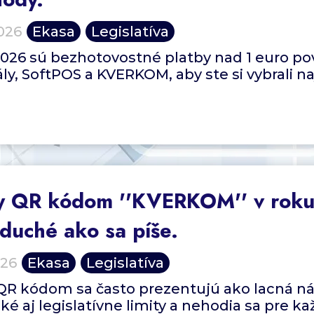
026
Ekasa
Legislatíva
2026 sú bezhotovostné platby nad 1 euro po
ly, SoftPOS a KVERKOM, aby ste si vybrali naj
y QR kódom ''KVERKOM'' v roku 
duché ako sa píše.
026
Ekasa
Legislatíva
QR kódom sa často prezentujú ako lacná ná
ké aj legislatívne limity a nehodia sa pre k