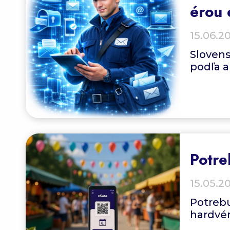
érou 
15.06.2
Slovens
podľa a
Potre
15.05.2
Potrebu
hardvér