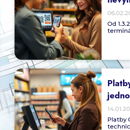
06.02.2
Od 1.3.
terminá
Platb
jedno
14.01.2
Platby 
technic