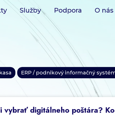
ty
Služby
Podpora
O nás
kasa
ERP / podnikový informačný systé
i vybrať digitálneho poštára? K