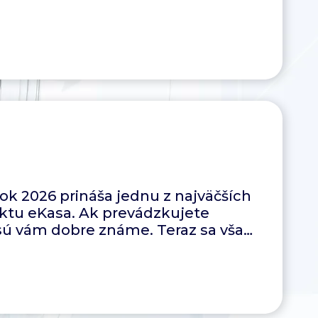
rok 2026 prináša jednu z najväčších
jektu eKasa. Ak prevádzkujete
sú vám dobre známe. Teraz sa však
line registračná pokladnica).