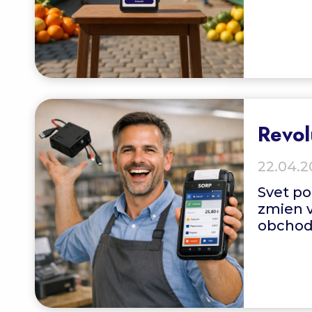
Revol
22.04.2
Svet po
zmien v
obchod 
do popr