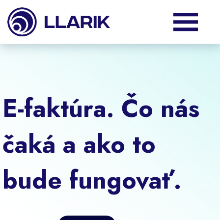
Produkty
Služby
E-faktúra. Čo nás
Podpora
čaká a ako to
O nás
bude fungovať.
Klienti