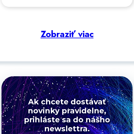
bezpečnú a štandardizovanú
výmenu obchodných dokumentov -
napríklad faktúr, objednávok alebo
dodacích listov - medzi firmami a
verejnými inštitúciami, alebo
Zobraziť viac
firmami navzájom.
Ak chcete dostávať
novinky pravidelne,
prihláste sa do nášho
newslettra.