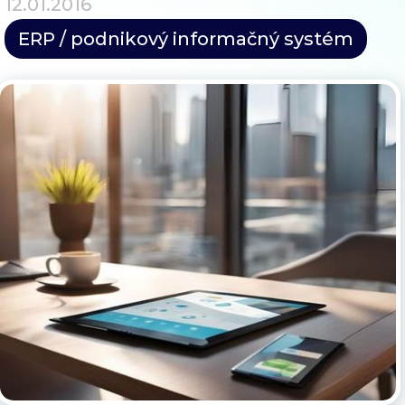
12.01.2016
Blog
ERP / podnikový informačný systém
Kontakt