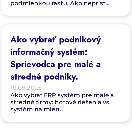
podmienkou rastu. Ako neprísť
o firemné dáta, na čo si dať pozor,
aké sú hrozby a aké sú dôsledky.
Ako vybrať podnikový
informačný systém:
Sprievodca pre malé a
stredné podniky.
10.09.2025
Ako vybrať ERP systém pre malé a
stredné firmy: hotové riešenia vs.
systém na mieru.