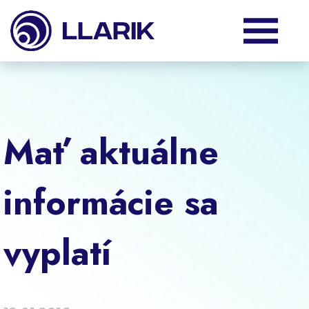
Produkty
Služby
Mať aktuálne
Podpora
informácie sa
O nás
vyplatí
Klienti