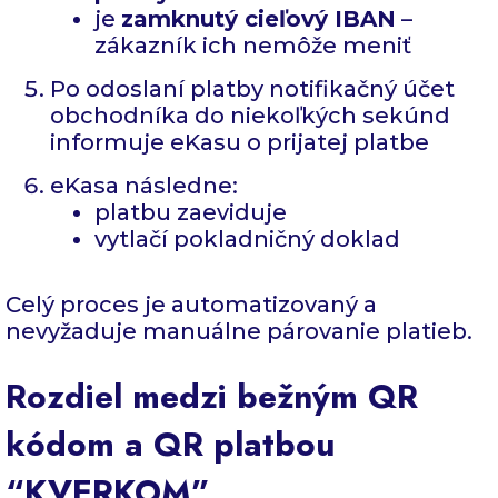
je
zamknutý cieľový IBAN
–
zákazník ich nemôže meniť
Po odoslaní platby notifikačný účet
obchodníka do niekoľkých sekúnd
informuje eKasu o prijatej platbe
eKasa následne:
platbu zaeviduje
vytlačí pokladničný doklad
Celý proces je automatizovaný a
nevyžaduje manuálne párovanie platieb.
Rozdiel medzi bežným QR
kódom a QR platbou
“KVERKOM”