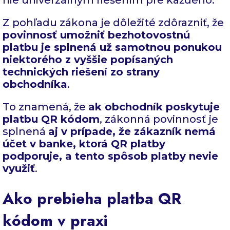
nie univerzálnym riešením pre každého.
Z pohľadu zákona je dôležité zdôrazniť, že
povinnosť umožniť bezhotovostnú
platbu je splnená už samotnou ponukou
niektorého z vyššie popísaných
technických riešení zo strany
obchodníka
.
To znamená, že
ak obchodník poskytuje
platbu QR kódom
, zákonná povinnosť je
splnená
aj v prípade, že zákazník nemá
účet v banke, ktorá QR platby
podporuje, a tento spôsob platby nevie
využiť
.
Ako prebieha platba QR
kódom v praxi