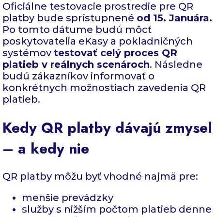
Oficiálne testovacie prostredie pre QR
platby bude sprístupnené
od 15. Januára.
Po tomto dátume budú môcť
poskytovatelia eKasy a pokladničných
systémov
testovať celý proces QR
platieb v reálnych scenároch
. Následne
budú zákazníkov informovať o
konkrétnych možnostiach zavedenia QR
platieb.
Kedy QR platby dávajú zmysel
– a kedy nie
QR platby môžu byť vhodné najmä pre:
menšie prevádzky
služby s nižším počtom platieb denne