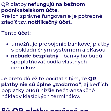
QR platby
nefungujú na bežnom
podnikateľskom účte
.
Pre ich správne fungovanie je potrebné
zriadiť tzv.
notifikačný účet
.
Tento účet:
umožňuje prepojenie bankovej platby
s pokladničným systémom a eKasou
nebude bezplatný
– banky ho budú
spoplatňovať podľa vlastných
cenníkov
Je preto dôležité počítať s tým, že
QR
platby nie sú úplne „zadarmo“
, aj keď ich
poplatky budú nižšie než transakčné
náklady klasických terminálov.
Sú QR platby povinné zo