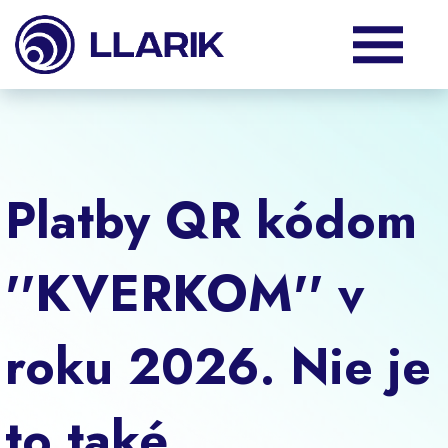
Produkty
Služby
Platby QR kódom
Podpora
''KVERKOM'' v
O nás
roku 2026. Nie je
Klienti
to také