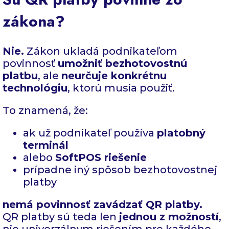
zákona?
Nie.
Zákon ukladá podnikateľom
povinnosť
umožniť bezhotovostnú
platbu
, ale
neurčuje konkrétnu
technológiu
, ktorú musia použiť.
To znamená, že:
ak už podnikateľ používa
platobný
terminál
alebo
SoftPOS riešenie
prípadne iný spôsob bezhotovostnej
platby
nemá povinnosť zavádzať QR platby.
QR platby sú teda len
jednou z možností
,