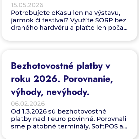
15.05.2026
Potrebujete eKasu len na výstavu,
jarmok či festival? Využite SORP bez
drahého hardvéru a plaťte len počas
predaja.
Bezhotovostné platby v
roku 2026. Porovnanie,
výhody, nevýhody.
06.02.2026
Od 1.3.2026 sú bezhotovostné
platby nad 1 euro povinné. Porovnali
sme platobné terminály, SoftPOS a
KVERKOM, aby ste si vybrali najlepšie