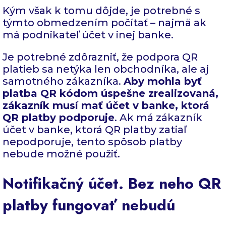
Kým však k tomu dôjde, je potrebné s
týmto obmedzením počítať – najmä ak
má podnikateľ účet v inej banke.
Je potrebné zdôrazniť, že podpora QR
platieb sa netýka len obchodníka, ale aj
samotného zákazníka.
Aby mohla byť
platba QR kódom úspešne zrealizovaná,
zákazník musí mať účet v banke, ktorá
QR platby podporuje
. Ak má zákazník
účet v banke, ktorá QR platby zatiaľ
nepodporuje, tento spôsob platby
nebude možné použiť.
Notifikačný účet. Bez neho QR
platby fungovať nebudú