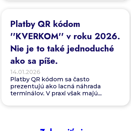
riešenie pre váš biznis.
Platby QR kódom
''KVERKOM'' v roku 2026.
Nie je to také jednoduché
ako sa píše.
14.01.2026
Platby QR kódom sa často
prezentujú ako lacná náhrada
terminálov. V praxi však majú
technické aj legislatívne limity a
nehodia sa pre každého
podnikateľa.