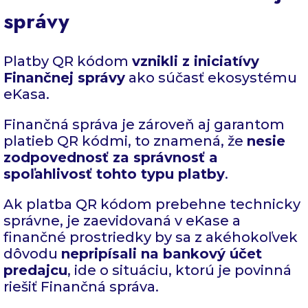
správy
Platby QR kódom
vznikli z iniciatívy
Finančnej správy
ako súčasť ekosystému
eKasa.
Finančná správa je zároveň aj garantom
platieb QR kódmi, to znamená, že
nesie
zodpovednosť za správnosť a
spoľahlivosť tohto typu platby
.
Ak platba QR kódom prebehne technicky
správne, je zaevidovaná v eKase a
finančné prostriedky by sa z akéhokoľvek
dôvodu
nepripísali na bankový účet
predajcu
, ide o situáciu, ktorú je povinná
riešiť Finančná správa.