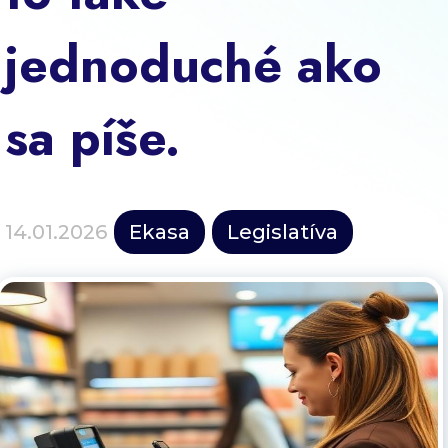
Blog
jednoduché ako
Kontakt
sa píše.
14.01.2026
Ekasa
Legislatíva