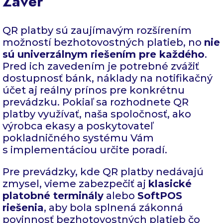
Záver
QR platby sú zaujímavým rozšírením
možností bezhotovostných platieb, no
nie
sú univerzálnym riešením pre každého
.
Pred ich zavedením je potrebné zvážiť
dostupnosť bánk, náklady na notifikačný
účet aj reálny prínos pre konkrétnu
prevádzku. Pokiaľ sa rozhodnete QR
platby využívať, naša spoločnosť, ako
výrobca ekasy a poskytovateľ
pokladničného systému Vám
s implementáciou určite poradí.
Pre prevádzky, kde QR platby nedávajú
zmysel, vieme zabezpečiť aj
klasické
platobné terminály
alebo
SoftPOS
riešenia
, aby bola splnená zákonná
povinnosť bezhotovostných platieb čo