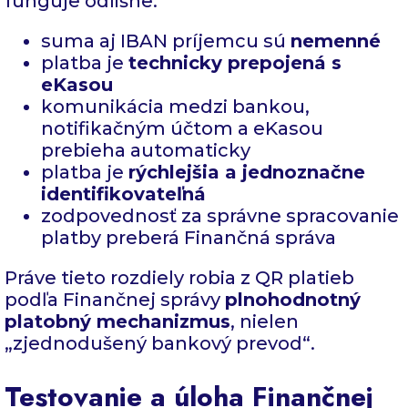
funguje odlišne:
suma aj IBAN príjemcu sú
nemenné
platba je
technicky prepojená s
eKasou
komunikácia medzi bankou,
notifikačným účtom a eKasou
prebieha automaticky
platba je
rýchlejšia a jednoznačne
identifikovateľná
zodpovednosť za správne spracovanie
platby preberá Finančná správa
Práve tieto rozdiely robia z QR platieb
podľa Finančnej správy
plnohodnotný
platobný mechanizmus
, nielen
„zjednodušený bankový prevod“.
Testovanie a úloha Finančnej