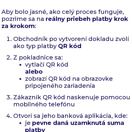
Aby bolo jasné, ako celý proces funguje,
pozrime sa na
reálny priebeh platby krok
za krokom
:
Obchodník po vytvorení dokladu zvolí
ako typ platby
QR kód
Z pokladnice sa:
vytlačí QR kód
alebo
zobrazí QR kód na obrazovke
pripojeného zariadenia
Zákazník QR kód naskenuje pomocou
mobilného telefónu
Otvorí sa jeho banková aplikácia, kde:
je
pevne daná uzamknutá suma
platby