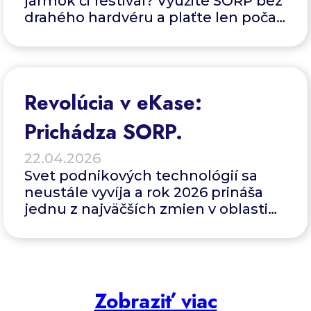
jarmok či festival? Využite SORP bez
drahého hardvéru a plaťte len počas
predaja.
Revolúcia v eKase:
Prichádza SORP.
22.04.2026
Svet podnikových technológií sa
neustále vyvíja a rok 2026 prináša
jednu z najväčších zmien v oblasti
evidencie tržieb od spustenia
projektu eKasa. Ak prevádzkujete
obchod alebo poskytujete služby,
pojmy ako ORP sú vám dobre
známe. Teraz sa však do popredia
Zobraziť viac
dostáva novinka ? SORP (Softvérová