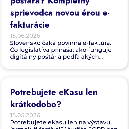
poštára? Kompletný
sprievodca novou érou e-
fakturácie
15.06.2026
Slovensko čaká povinná e-faktúra.
Čo legislatíva prináša, ako funguje
digitálny poštár a podľa akých
kritérií si vybrať ideálneho partnera?
Potrebujete eKasu len
krátkodobo?
15.05.2026
Potrebujete eKasu len na výstavu,