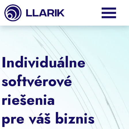
Produkty
Služby
Individuálne
Podpora
softvérové
O nás
riešenia
Klienti
pre váš biznis