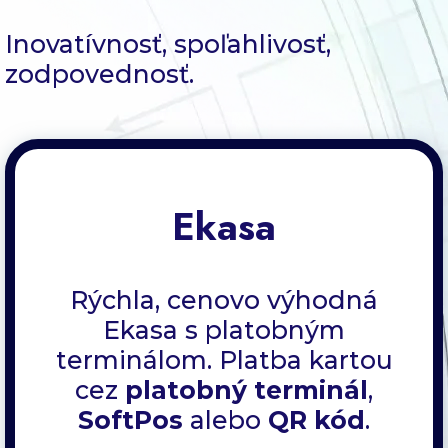
Blog
Inovatívnosť, spoľahlivosť,
zodpovednosť.
Kontakt
Ekasa
Rýchla, cenovo výhodná
Ekasa s platobným
terminálom. Platba kartou
cez
platobný terminál
,
SoftPos
alebo
QR kód
.