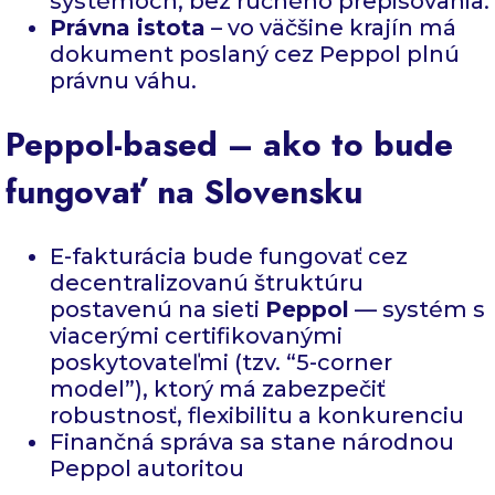
systémoch, bez ručného prepisovania.
Právna istota
– vo väčšine krajín má
dokument poslaný cez Peppol plnú
právnu váhu.
Peppol-based – ako to bude
fungovať na Slovensku
E-fakturácia bude fungovať cez
decentralizovanú štruktúru
postavenú na sieti
Peppol
— systém s
viacerými certifikovanými
poskytovateľmi (tzv. “5-corner
model”), ktorý má zabezpečiť
robustnosť, flexibilitu a konkurenciu
Finančná správa sa stane národnou
Peppol autoritou