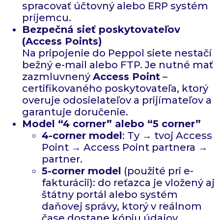
spracovať účtovný alebo ERP systém
príjemcu.
Bezpečná sieť poskytovateľov
(Access Points)
Na pripojenie do Peppol siete nestačí
bežný e-mail alebo FTP. Je nutné mať
zazmluvnený
Access Point
–
certifikovaného poskytovateľa, ktorý
overuje odosielateľov a prijímateľov a
garantuje doručenie.
Model “4 corner” alebo “5 corner”
4-corner model
: Ty → tvoj Access
Point → Access Point partnera →
partner.
5-corner model
(použité pri e-
fakturácii): do reťazca je vložený aj
štátny portál alebo systém
daňovej správy, ktorý v reálnom
čase dostane kópiu údajov.