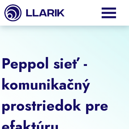
Produkty
Služby
Peppol sieť -
Podpora
komunikačný
O nás
prostriedok pre
Klienti
efaktúru.