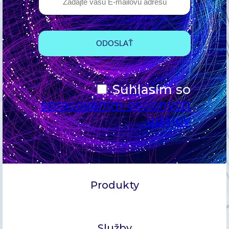
Súhlasím so
spracovaním osobných
údajov
Produkty
Služby