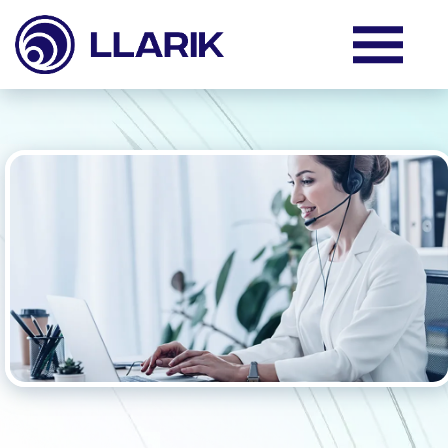
Produkty
Služby
Podpora
O nás
Klienti