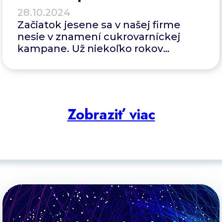
28.10.2024
Začiatok jesene sa v našej firme
nesie v znamení cukrovarníckej
kampane. Už niekoľko rokov
zabezpečujeme logistiku zvozu
cukrovej repy z polí do výroby
a následný zber dát pre spracovanie
vo výrobe.
Zobraziť viac