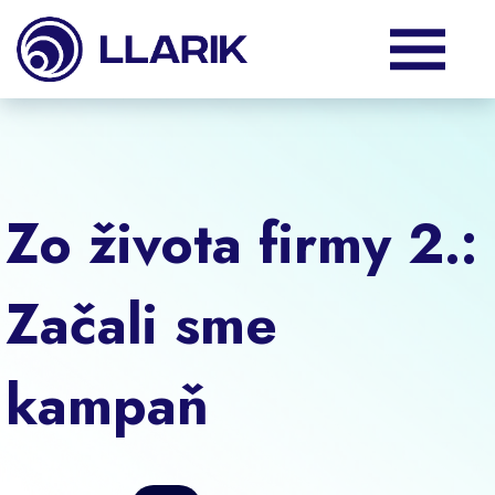
Produkty
Služby
Zo života firmy 2.:
Podpora
Začali sme
O nás
kampaň
Klienti