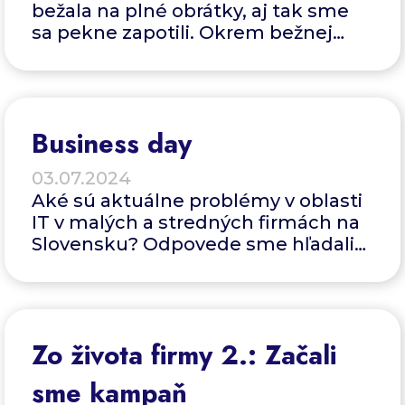
bežala na plné obrátky, aj tak sme
sa pekne zapotili. Okrem bežnej
prevádzky a čerpania dovoleniek
sme ešte absolvovali hustú a
náročnú sériu školení. Témy mali
široký záber.
Business day
03.07.2024
Aké sú aktuálne problémy v oblasti
IT v malých a stredných firmách na
Slovensku? Odpovede sme hľadali
na International business day.
Zo života firmy 2.: Začali
sme kampaň