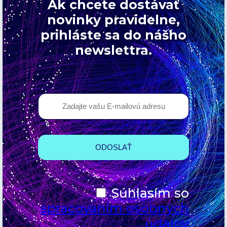
Ak chcete dostávať
novinky pravidelne,
prihláste sa do nášho
newslettra.
Súhlasím so
spracovaním osobných
údajov