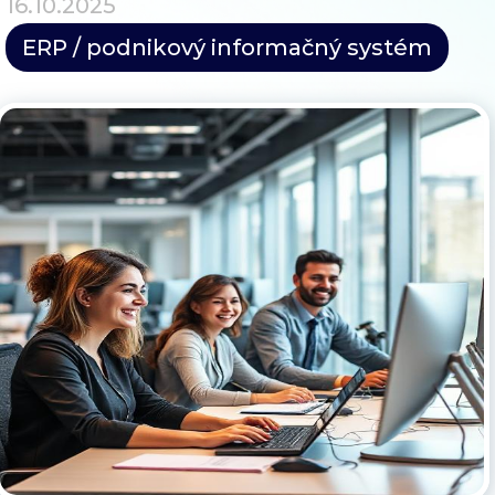
16.10.2025
Blog
ERP / podnikový informačný systém
Kontakt