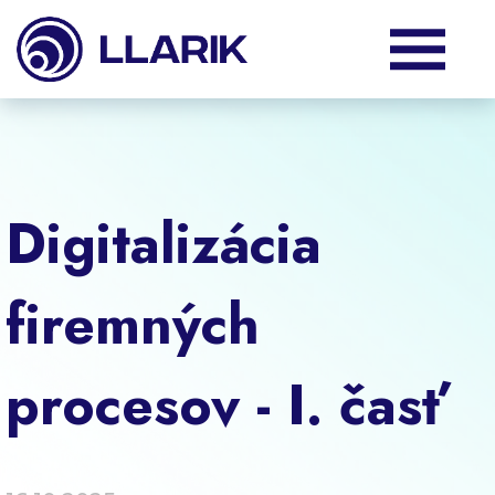
Produkty
Služby
Digitalizácia
Podpora
firemných
O nás
procesov - I. časť
Klienti