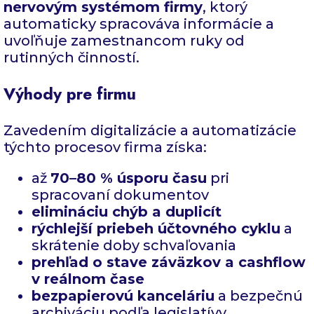
nervovým systémom firmy
, ktorý
automaticky spracováva informácie a
uvoľňuje zamestnancom ruky od
rutinných činností.
Výhody pre firmu
Zavedením digitalizácie a automatizácie
týchto procesov firma získa:
až
70–80 % úsporu času
pri
spracovaní dokumentov
elimináciu chýb a duplicít
rýchlejší priebeh účtovného cyklu
a
skrátenie doby schvaľovania
prehľad o stave záväzkov a cashflow
v reálnom čase
bezpapierovú kanceláriu
a bezpečnú
archiváciu podľa legislatívy