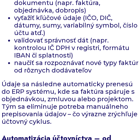
dokumentu (napr. faktúra,
objednávka, dobropis)
vyťažiť kľúčové údaje (IČO, DIČ,
dátumy, sumy, variabilný symbol, číslo
účtu atď.)
validovať správnosť dát (napr.
kontrolou IČ DPH v registri, formátu
IBAN či splatnosti)
naučiť sa rozpoznávať nové typy faktúr
od rôznych dodávateľov
Údaje sa následne automaticky prenesú
do ERP systému, kde sa faktúra spáruje s
objednávkou, zmluvou alebo projektom.
Tým sa eliminuje potreba manuálneho
prepisovania údajov – čo výrazne zrýchľuje
účtovný cyklus.
Automatizácia účtovníctva – od