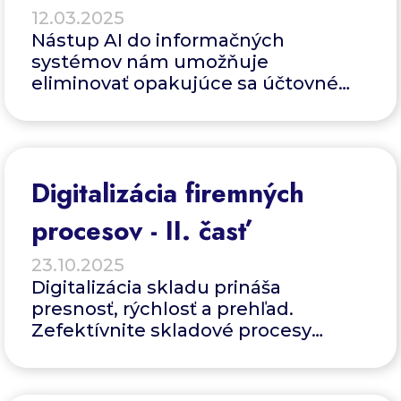
12.03.2025
Nástup AI do informačných
systémov nám umožňuje
eliminovať opakujúce sa účtovné
operácie. Odstránime tým nízko-
produktívne činnosti, uvoľníme
pracovnú silu a zrýchlime realizáciu
obchodných prípadov.
Digitalizácia firemných
procesov - II. časť
23.10.2025
Digitalizácia skladu prináša
presnosť, rýchlosť a prehľad.
Zefektívnite skladové procesy
pomocou softvéru, skenerov a
automatizácie.