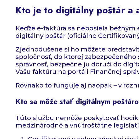
Kto je to digitálny poštár a
Keďže e-faktúra sa neposiela bežným 
digitálny poštár (oficiálne Certifikov
Zjednodušene si ho môžete predstaviť 
spoločnosť, do ktorej zabezpečeného sy
správnosť, bezpečne ju doručí do digit
Vašu faktúru na portáli Finančnej správ
Rovnako to funguje aj naopak – v rozhra
Kto sa môže stať digitálnym poštár
Túto službu nemôže poskytovať hocikt
medzinárodné a vnútroštátne legislatív
Certifikovaná v celoeurópskej sie