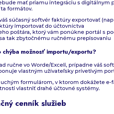
 nebude mať priamu integráciu s digitálnym 
ta formátov.
áš súčasný softvér faktúry exportovať (napr.
ktúry importovať do účtovníctva
eho poštára, ktorý vám ponúkne portál s p
 sa tak zbytočnému ručnému prepisovaniu
o chýba možnosť importu/exportu?
lad ručne vo Worde/Exceli, prípadne váš so
isponuje vlastným užívateľsky prívetivým po
oduchým formulárom, v ktorom dokážete e-f
nosti vlastniť drahé účtovné systémy.
čný cenník služieb