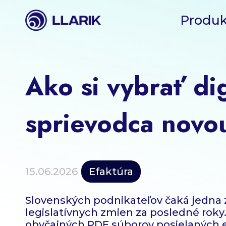
Produk
Ako si vybrať di
sprievodca novou
15.06.2026
Efaktúra
Slovenských podnikateľov čaká jedna 
legislatívnych zmien za posledné roky.
obyčajných PDF súborov posielaných e