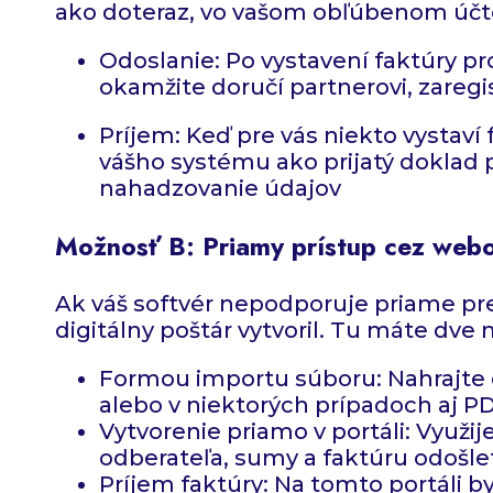
ako doteraz, vo vašom obľúbenom úč
Odoslanie: Po vystavení faktúry p
okamžite doručí partnerovi, zaregi
Príjem: Keď pre vás niekto vystaví
vášho systému ako prijatý doklad
nahadzovanie údajov
Možnosť B: Priamy prístup cez webov
Ak váš softvér nepodporuje priame pre
digitálny poštár vytvoril. Tu máte dve m
Formou importu súboru: Nahrajte d
alebo v niektorých prípadoch aj PD
Vytvorenie priamo v portáli: Využ
odberateľa, sumy a faktúru odošlet
Príjem faktúry: Na tomto portáli by