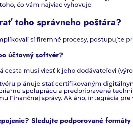
 toho, čo Vám najviac vyhovuje
rať toho správneho poštára?
likovali si firemné procesy, postupujte pri
bo účtovný softvér?
esta musí viesť k jeho dodávateľovi (výrobc
tvéru plánuje stať certifikovaným digitáln
 priamu spoluprácu a predpripravené techni
mu Finančnej správy. Ak áno, integrácia pre
epojenie? Sledujte podporované formáty