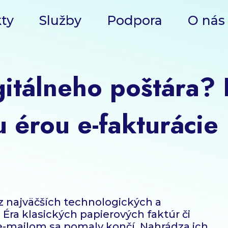
ty
Služby
Podpora
O nás
gitálneho poštára?
 érou e-fakturácie
z najväčších technologických a
 Éra klasických papierových faktúr či
-mailom sa pomaly končí. Nahrádza ich