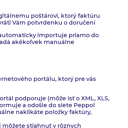
gitálnemu poštárovi, ktorý faktúru
a vráti Vám potvrdenku o doručení
sa automaticky importuje priamo do
dpadá akékoľvek manuálne
rnetového portálu, ktorý pre vás
ortál podporuje (môže ísť o XML, XLS,
sformuje a odošle do siete Peppol
álne naklikáte položky faktúry,
 si môžete stiahnuť v rôznych