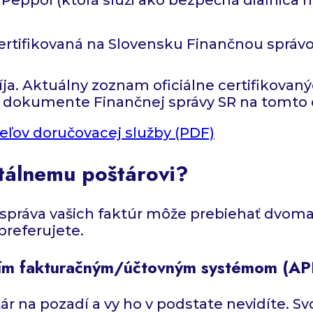
ertifikovaná na Slovensku Finančnou správ
íja. Aktuálny zoznam oficiálne certifikova
 v dokumente Finančnej správy SR na tomto
ľov doručovacej služby (PDF)
itálnemu poštárovi?
správa vašich faktúr môže prebiehať dvoma
preferujete.
ším fakturačným/účtovným systémom (API 
r na pozadí a vy ho v podstate nevidíte. Svo