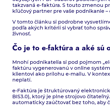
takzvaná e-faktúra. S touto zmenou p
kľúčový partner pre vaše podnikanie – d
V tomto článku si podrobne vysvetlíme
podľa akých kritérií si vybrať toho spr
živnosť.
Čo je to e-faktúra a aké sú 
Mnohí podnikatelia si pod pojmom „ele
faktúru vygenerovanú v online systém
klientovi ako prílohu e-mailu. V kontex
neplatí.
e-Faktúra je štruktúrovaný elektroni
BIS3.0), ktorý je plne strojovo čitateľ
automaticky zaúčtovať bez toho, aby čl