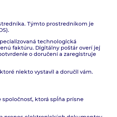
ostredníka. Týmto prostredníkom je
DS).
špecializovaná technologická
ú faktúru. Digitálny poštár overí jej
potvrdenie o doručení a zaregistruje
ktoré niekto vystavil a doručil vám.
spoločnosť, ktorá spĺňa prísne
a na prenos elektronických dokumentov