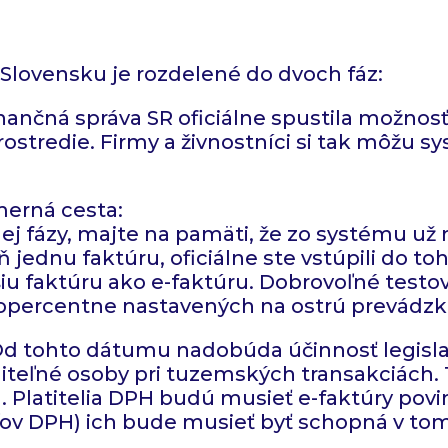
 Slovensku je rozdelené do dvoch fáz:
inančná správa SR oficiálne spustila možno
stredie. Firmy a živnostníci si tak môžu sys
erná cesta:
j fázy, majte na pamäti, že zo systému už n
 jednu faktúru, oficiálne ste vstúpili do 
iu faktúru ako e-faktúru. Dobrovoľné testov
topercentne nastavených na ostrú prevádzk
 Od tohto dátumu nadobúda účinnosť legislat
niteľné osoby pri tuzemských transakciách.
. Platitelia DPH budú musieť e-faktúry povi
eľov DPH) ich bude musieť byť schopná v tom