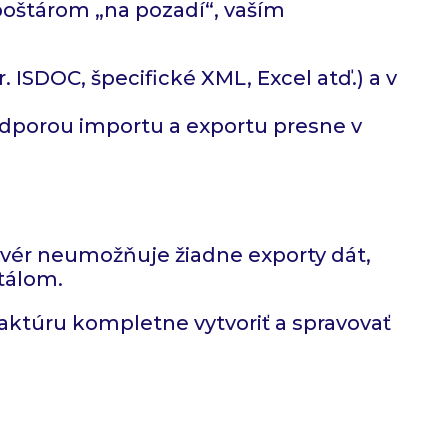
poštárom „na pozadí“, vaším
 ISDOC, špecifické XML, Excel atď.) a v
odporou importu a exportu presne v
ftvér neumožňuje žiadne exporty dát,
rtálom.
aktúru kompletne vytvoriť a spravovať