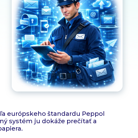
dľa európskeho štandardu Peppol
čný systém ju dokáže prečítať a
papiera.