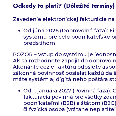
Odkedy to platí? (Dôležité termíny)
Zavedenie elektronickej fakturácie na
Od júna 2026 (Dobrovoľná fáza): F
systému pre celé podnikateľské pro
predstihom
POZOR – Vstup do systému je jednosm
Ak sa rozhodnete zapojiť do dobrovoľne
Akonáhle cez e-faktúru odošlete aspoň
zákonná povinnosť posielať každú ďalš
máte systém aj digitálneho poštára s
Od 1. januára 2027 (Povinná fáza):
fakturácia povinná pre všetky zda
podnikateľmi (B2B) a štátom (B2G)
či fyzická osoba (vrátane neplatit