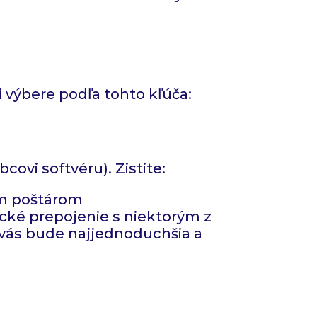
 výbere podľa tohto kľúča:
ovi softvéru). Zistite:
ym poštárom
cké prepojenie s niektorým z
 vás bude najjednoduchšia a