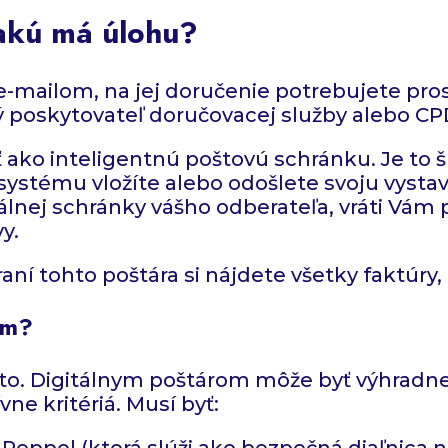
 akú má úlohu?
e-mailom, na jej doručenie potrebujete pr
aný poskytovateľ doručovacej služby alebo CP
ako inteligentnú poštovú schránku. Je to 
stému vložíte alebo odošlete svoju vystaven
álnej schránky vášho odberateľa, vráti Vám 
y.
ní tohto poštára si nájdete všetky faktúry, 
om?
o. Digitálnym poštárom môže byť výhradne 
ne kritériá. Musí byť:
ti Peppol (ktorá slúži ako bezpečná diaľnic