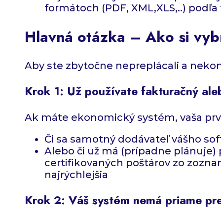
formátoch (PDF, XML,XLS,..) podľa
Hlavná otázka – Ako si vyb
Aby ste zbytočne nepreplácali a nekomp
Krok 1: Už používate fakturačný ale
Ak máte ekonomický systém, vaša prvá c
Či sa samotný dodávateľ vášho sof
Alebo či už má (prípadne plánuje)
certifikovaných poštárov zo zozna
najrýchlejšia
Krok 2: Váš systém nemá priame pr