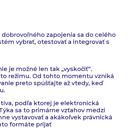
sť dobrovoľného zapojenia sa do celého
tém vybrať, otestovať a integrovať s
ie je možné len tak „vyskočiť“.
tohto režimu. Od tohto momentu vzniká
anie preto spúšťajte až vtedy, keď
u.
íva, podľa ktorej je elektronická
 Týka sa to primárne vzťahov medzi
nne vystavovať a akákoľvek právnická
to formáte prijať