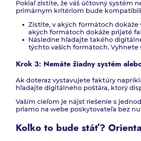
Pokiaľ zistíte, že váš účtovný systém
primárnym kritériom bude kompatibili
Zistite, v akých formátoch dokáže v
akých formátoch dokáže prijaté fa
Následne hľadajte takého digitáln
týchto vašich formátoch. Vyhnete
Krok 3: Nemáte žiadny systém aleb
Ak doteraz vystavujete faktúry naprík
hľadajte digitálneho poštára, ktorý d
Vaším cieľom je nájsť riešenie s jedn
priamo na webe poskytovateľa bez nut
Koľko to bude stáť? Orienta