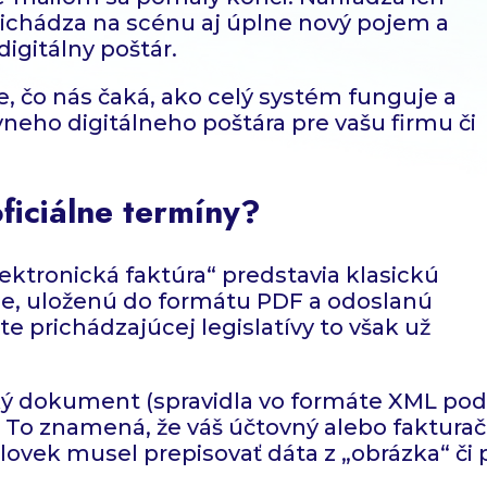
richádza na scénu aj úplne nový pojem a
igitálny poštár.
, čo nás čaká, ako celý systém funguje a
ávneho digitálneho poštára pre vašu firmu či
oficiálne termíny?
ktronická faktúra“ predstavia klasickú
e, uloženú do formátu PDF a odoslanú
te prichádzajúcej legislatívy to však už
cký dokument (spravidla vo formáte XML po
ný. To znamená, že váš účtovný alebo faktura
ovek musel prepisovať dáta z „obrázka“ či 