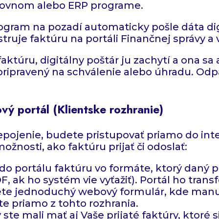
tovnom alebo ERP programe.
rogram na pozadí automaticky pošle dáta di
struje faktúru na portáli Finančnej správy 
 faktúru, digitálny poštár ju zachytí a ona 
 pripravený na schválenie alebo úhradu. O
ý portál (Klientske rozhranie)
pojenie, budete pristupovať priamo do inte
ožnosti, ako faktúru prijať či odoslať:
o portálu faktúru vo formáte, ktorý daný p
F, ak ho systém vie vyťažiť). Portál ho tran
ijete jednoduchý webový formulár, kde manu
e priamo z tohto rozhrania.
 ste mali mať aj Vaše prijaté faktúry, ktoré