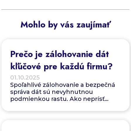
Mohlo by vás zaujímať
Prečo je zálohovanie dát
kľúčové pre každú firmu?
01.10.2025
Spoľahlivé zálohovanie a bezpečná
správa dát sú nevyhnutnou
podmienkou rastu. Ako neprísť
o firemné dáta, na čo si dať pozor,
aké sú hrozby a aké sú dôsledky.