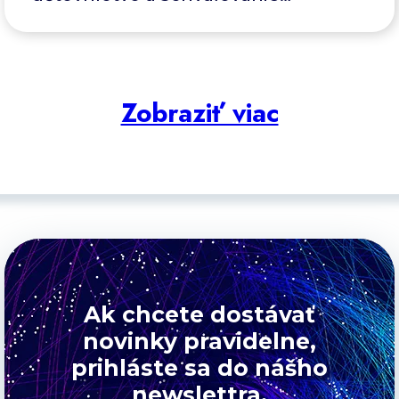
pomocou moderného ERP systému.
Zobraziť viac
Ak chcete dostávať
novinky pravidelne,
prihláste sa do nášho
newslettra.