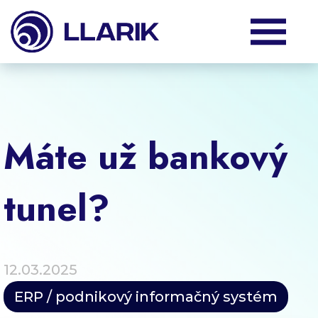
Produkty
Služby
Máte už bankový
Podpora
tunel?
O nás
12.03.2025
Klienti
ERP / podnikový informačný systém