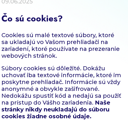
09.06.2025
Blog
Čo sú cookies?
Kontakt
Cookies sú malé textové súbory, ktoré
sa ukladajú vo Vašom prehliadači na
zariadení, ktoré používate na prezeranie
webových stránok.
Súbory cookies sú dôležité. Dokážu
uchovať iba textové informácie, ktoré im
poskytne prehliadač. Informácie sú vždy
anonymné a obvykle zašifrované.
Nedokážu spustiť kód a nedajú sa použiť
na prístup do Vášho zariadenia.
Naše
stránky nikdy neukladajú do súboru
cookies žiadne osobné údaje.