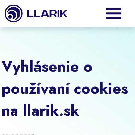
Produkty
Služby
Vyhlásenie o
Podpora
používaní cookies
O nás
na llarik.sk
Klienti