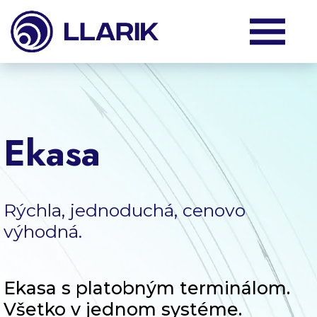
Produkty
Služby
Ekasa
Podpora
Rýchla, jednoduchá, cenovo
O nás
výhodná.
Klienti
Ekasa s platobným terminálom.
Všetko v jednom systéme.