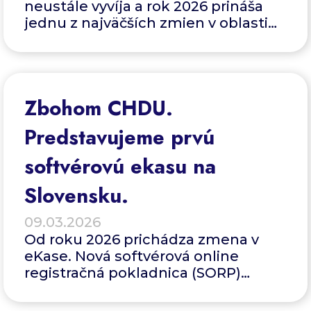
neustále vyvíja a rok 2026 prináša
jednu z najväčších zmien v oblasti
evidencie tržieb od spustenia
projektu eKasa. Ak prevádzkujete
obchod alebo poskytujete služby,
pojmy ako ORP sú vám dobre
Zbohom CHDU.
známe. Teraz sa však do popredia
dostáva novinka ? SORP (Softvérová
Predstavujeme prvú
online registračná pokladnica).
softvérovú ekasu na
Slovensku.
09.03.2026
Od roku 2026 prichádza zmena v
eKase. Nová softvérová online
registračná pokladnica (SORP)
nahrádza CHDÚ a presúva evidenciu
tržieb bezpečne do cloudu.