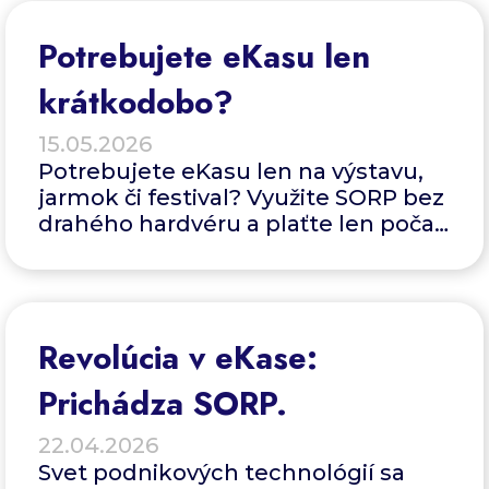
Potrebujete eKasu len
krátkodobo?
15.05.2026
Potrebujete eKasu len na výstavu,
jarmok či festival? Využite SORP bez
drahého hardvéru a plaťte len počas
predaja.
Revolúcia v eKase:
Prichádza SORP.
22.04.2026
Svet podnikových technológií sa