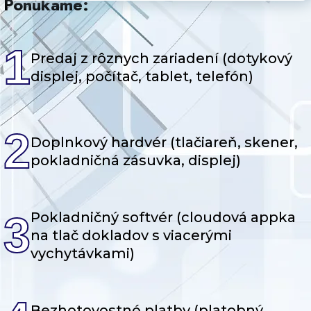
Ponúkame:
1
Predaj z rôznych zariadení (dotykový
displej, počítač, tablet, telefón)
2
Doplnkový hardvér (tlačiareň, skener,
pokladničná zásuvka, displej)
3
Pokladničný softvér (cloudová appka
na tlač dokladov s viacerými
vychytávkami)
Bezhotovostné platby (platobný