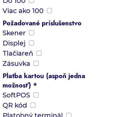
Do 100
Viac ako 100
Požadované príslušenstvo
Skener
Displej
Tlačiareň
Zásuvka
Platba kartou (aspoň jedna
možnosť) *
SoftPOS
QR kód
Platobný terminál